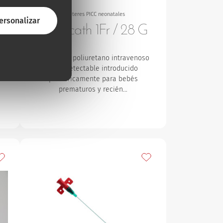
Catéteres PICC neonatales
ersonalizar
Premicath 1Fr / 28 G
co
Catéter de poliuretano intravenoso
n
radiodetectable introducido
…
periféricamente para bebés
prematuros y recién…
ñadir a mis favoritos
Añadir a mis favoritos