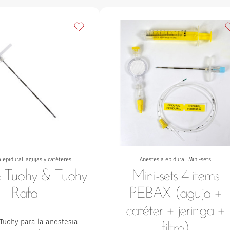
s
Añadir a mis favoritos
A
 epidural: agujas y catéteres
Anestesia epidural: Mini-sets
: Tuohy & Tuohy
Mini-sets 4 items
Rafa
PEBAX (aguja +
catéter + jeringa +
 Tuohy para la anestesia
filtro)