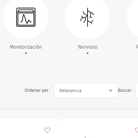
Monitorización
Nervioso
Ordenar por :
Buscar:
s
Añadir a mis favoritos
A