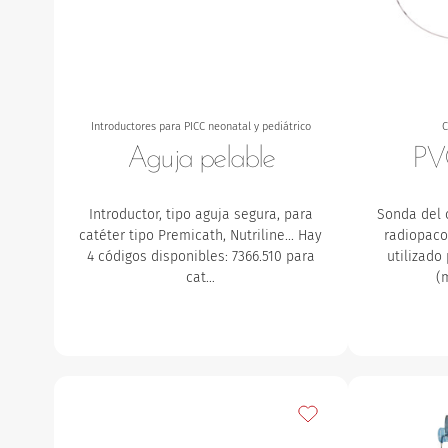
Introductores para PICC neonatal y pediátrico
C
Aguja pelable
PVC
Introductor, tipo aguja segura, para
Sonda del 
catéter tipo Premicath, Nutriline... Hay
radiopaco
4 códigos disponibles:
7366.510 para
utilizado
cat…
(
Añadir a mis favorito