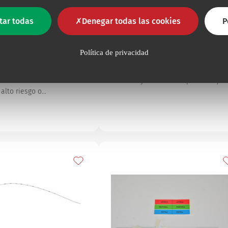
istración de surfactante
Drenaje torácico
tar todas
Denegar todas las cookies
P
Surfcath
Drenaje torácico
Política de privacidad
ara la administración de
Drenaje torácico con trocar metáli
nte en el tratamiento de
para el drenaje pleural del recié
rematuros o a término de
nacido y del bebé.Dispositivo que
alto riesgo o…
s
Añadir a mis favoritos
A