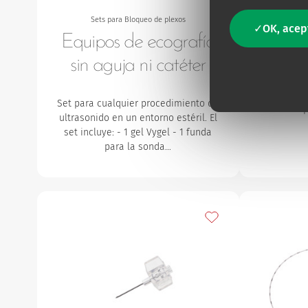
Sets para Bloqueo de plexos
Admin
OK, acep
Equipos de ecografía
sin aguja ni catéter
Catéter p
surfacta
Set para cualquier procedimiento de
neonatos p
ultrasonido en un entorno estéril.
El
set incluye:
- 1 gel Vygel
- 1 funda
para la sonda…
Añadir a mis favorito