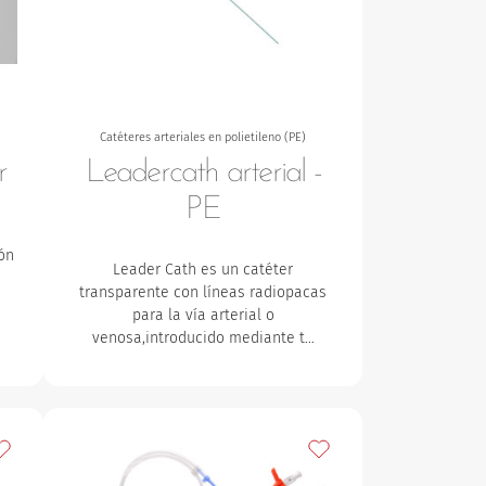
Catéteres arteriales en polietileno (PE)
r
Leadercath arterial -
PE
ión
Leader Cath es un catéter
transparente con líneas radiopacas
para la vía arterial o
venosa,introducido mediante t…
ñadir a mis favoritos
Añadir a mis favoritos