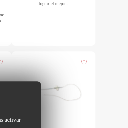
lograr el mejor…
ene
n
ñadir a mis favoritos
Añadir a mis favoritos
s activar