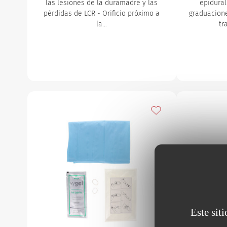
las lesiones de la duramadre y las
epidural
pérdidas de LCR - Orificio próximo a
graduacion
la…
tr
Añadir a mis favorito
Este sit