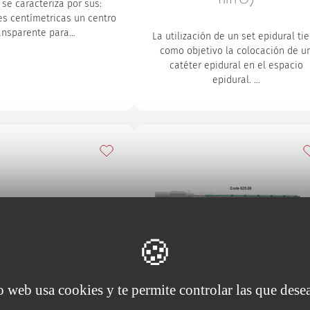
 se caracteriza por sus:
es centímetricas
un centro
ansparente para…
La utilización de un set epidural ti
como objetivo la colocación de u
catéter epidural en el espacio
epidural.
…
s
Añadir a mis favoritos
A
io web usa cookies y te permite controlar las que desea