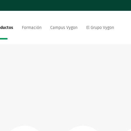
oductos
Formación
Campus Vygon
El Grupo Vygon
 el mundo
Nuestra oferta
Nuestro compromiso social
 del sector sanitario
medioambiental
strategia de innovación
Vygon está reclutando