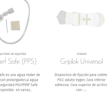
uja Huber de seguridad
Griplock
erf Safe (PPS)
Griplok Universal
afe es una aguja Huber de
Dispositivo de fijación para catéte
 con prolongador.La aguja
PICC adulto Vygon.
Cara inferior
seguridad POLYPERF Safe
adhesiva.
Cara superior de acrílic
isponible- en varias…
con:
-…