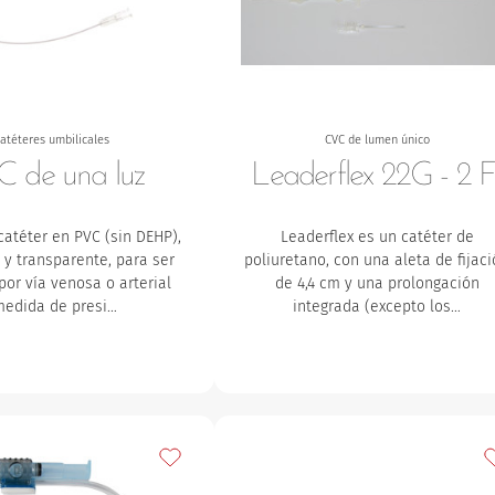
atéteres umbilicales
CVC de lumen único
 de una luz
Leaderflex 22G - 2 F
catéter en PVC (sin DEHP),
Leaderflex es un catéter de
 y transparente, para ser
poliuretano, con una aleta de fijac
 por vía venosa o arterial
de 4,4 cm y una prolongación
medida de presi…
integrada (excepto los…
s
Añadir a mis favoritos
A