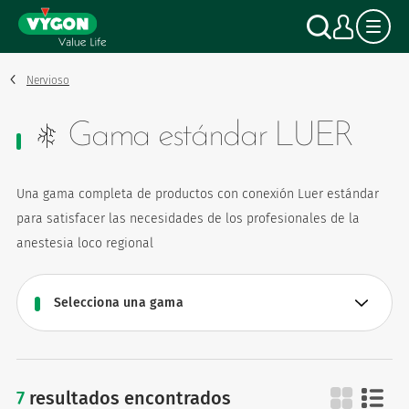
Panel de gestión de cookies
Pasar
Buscar
Mi c
al
contenido
principal
Nervioso
Gama estándar LUER
Una gama completa de productos con conexión Luer estándar
para satisfacer las necesidades de los profesionales de la
anestesia loco regional
7
resultados encontrados
gama estándar luer