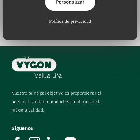
Personalizar
Porque para nosotros, la
Porque trabajamos
calidad
es una
necesidad
constantemente
en defensa
del
medio ambiente
Política de privacidad
Nuestro principal objetivo es proporcionar al
personal sanitario productos sanitarios de la
máxima calidad.
Síguenos
facebook
instagram
linkedin
youtube