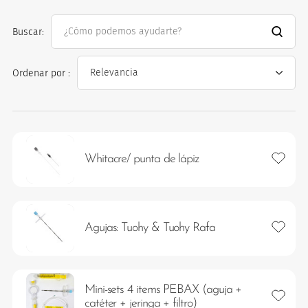
Buscar:
Ordenar por :
os
Añadir 
Whitacre/ punta de lápiz
Añadir 
Agujas: Tuohy & Tuohy Rafa
Mini-sets 4 items PEBAX (aguja +
Añadir 
catéter + jeringa + filtro)