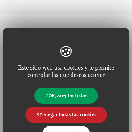
Este sitio web usa cookies y te permite
Porque apostamos por la
Porque la
innovación
controlar las que deseas activar
cercanía al cliente
, la
impulsa nuestros proyectos
escucha
y la
respuesta
permanente a sus
OK, aceptar todas
necesidades
Denegar todas las cookies