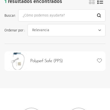
1
resultados encontrados
agujas huber
Buscar:
Ordenar por :
os
Añadir 
Polyperf Safe (PPS)