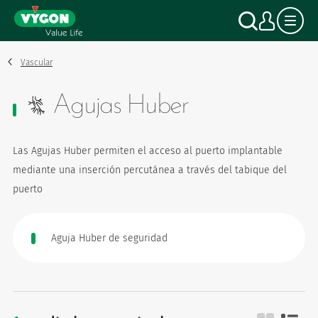
Panel de gestión de cookies
Pasar
Buscar
Mi c
al
contenido
principal
Vascular
Agujas Huber
Las Agujas Huber permiten el acceso al puerto implantable
mediante una inserción percutánea a través del tabique del
puerto
Aguja Huber de seguridad