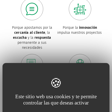
Porque apostamos por la
Porque la
innovación
cercanía al cliente
, la
impulsa nuestros proyectos
escucha
y la
respuesta
permanente a sus
necesidades
Porque para nosotros, la
Porque trabajamos
calidad
es una
necesidad
constantemente
en defensa
del
medio ambiente
Este sitio web usa cookies y te permite
controlar las que deseas activar