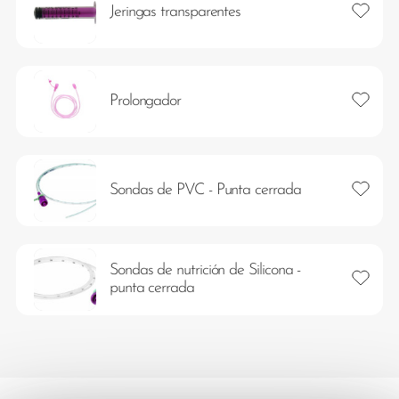
Añadir 
Jeringas transparentes
Añadir 
Prolongador
Añadir 
Sondas de PVC - Punta cerrada
Sondas de nutrición de Silicona -
Añadir 
punta cerrada