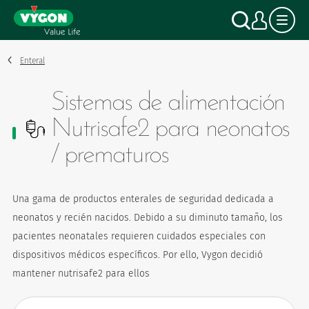
Panel de gestión de cookies
Pasar
Buscar
Mi c
al
contenido
principal
Enteral
Sistemas de alimentación
Nutrisafe2 para neonatos
/ prematuros
Una gama de productos enterales de seguridad dedicada a
neonatos y recién nacidos. Debido a su diminuto tamaño, los
pacientes neonatales requieren cuidados especiales con
dispositivos médicos específicos. Por ello, Vygon decidió
mantener nutrisafe2 para ellos