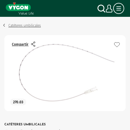
Panel de gestión de cookies
Pasar
Buscar
Mi c
al
contenido
principal
Catéteres umbilicales
Compartir
270.03
CATÉTERES UMBILICALES