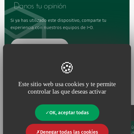
Danos tu opinión
Si ya has utilizado este dispositivo, comparte tu
experiencia con nuestros equipos de I+D.
Valora el producto
Este sitio web usa cookies y te permite
Referencias y especificaciones
controlar las que deseas activar
OK, aceptar todas
Catéter
Vol
Longitud
Diámetro
Flujo
Denegar todas las cookies
Código
mue