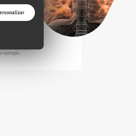
bación y drenaje
onal de primeros
ersonalizar
ncias y bomberos)
os sencillos,
 de usar. La CPAP
ispositivo
un ejemplo