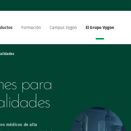
ductos
Formación
Campus Vygon
El Grupo Vygon
 el mundo
Nuestra oferta
Nuestro compromiso social
 del sector sanitario
ialidades
medioambiental
strategia de innovación
Vygon está reclutando
nes para
alidades
vos médicos de alta