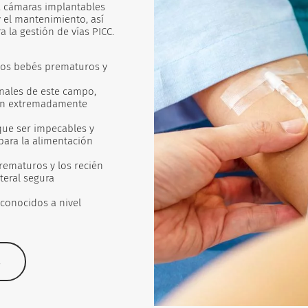
s), cámaras implantables
 y el mantenimiento, así
 la gestión de vías PICC.
 los bebés prematuros y
onales de este campo,
ión extremadamente
que ser impecables y
para la alimentación
prematuros y los recién
eral segura
conocidos a nivel
a