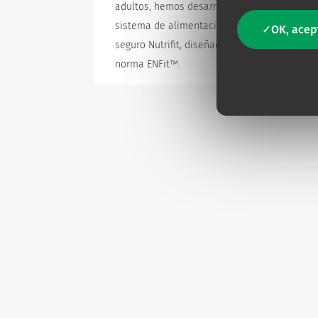
adultos, hemos desarrollado el
sistema de alimentación enteral
OK, acep
seguro Nutrifit, diseñado según la
norma ENFit™.