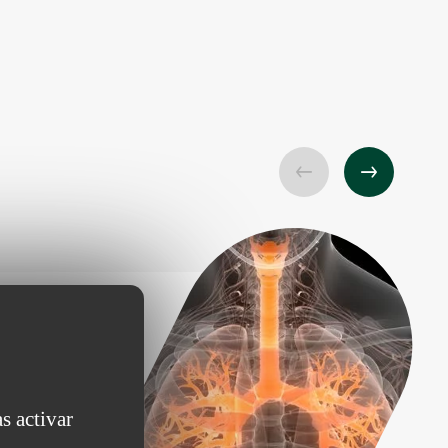
os
lución integral
e sistemas de
ción de última
s activar
 dispositivos