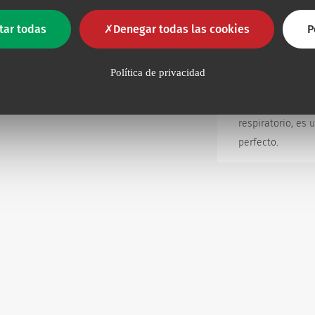
precisos de intu
tar todas
Denegar todas las cookies
torácico. El pers
P
auxilios (ambula
necesita product
Política de privacidad
ligeros y fáciles
Boussignac, un d
respiratorio, es 
perfecto.