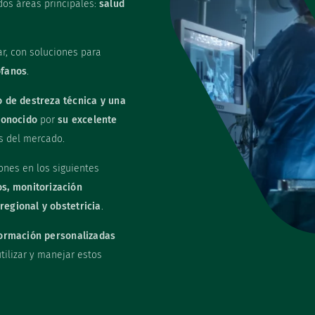
dos áreas principales:
salud
r, con soluciones para
ófanos
.
o de destreza técnica y una
conocido
por
su excelente
s del mercado.
ones en los siguientes
os, monitorización
regional y obstetricia
.
formación personalizadas
tilizar y manejar estos