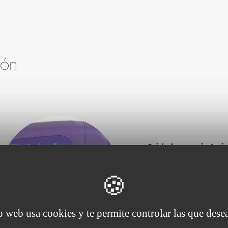
ión
Cuidados respiratori
Ofrecemos una so
que abarca desd
aspiración y suc
io web usa cookies y te permite controlar las que desea
generación hasta