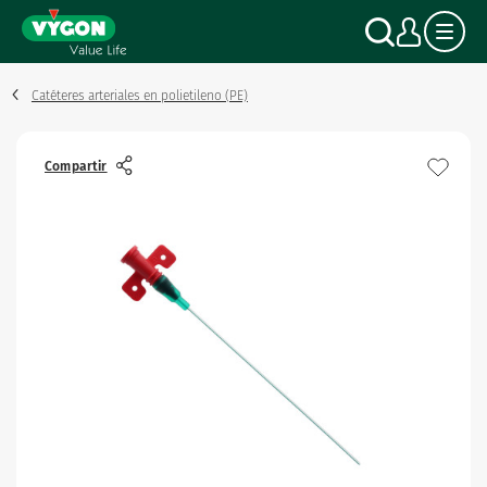
Panel de gestión de cookies
Pasar
Buscar
Mi c
al
contenido
principal
Catéteres arteriales en polietileno (PE)
Compartir