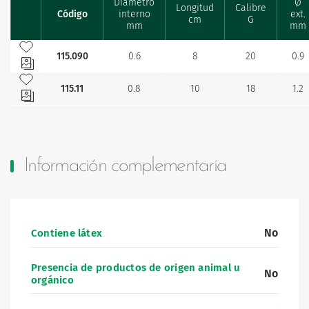
Diámetro
Ø
Longitud
Calibre
Código
interno
ext.
Favourites
cm
G
mm
mm
Añadir a mis favoritos
115.090
0.6
8
20
0.9
Añadir a mis favoritos
115.11
0.8
10
18
1.2
Información complementaria
No
Contiene látex
Presencia de productos de origen animal u
No
orgánico