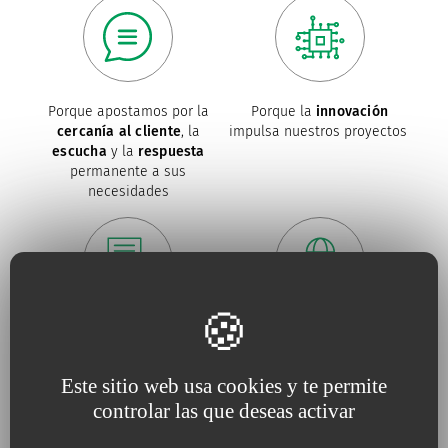
Porque apostamos por la
Porque la
innovación
cercanía al cliente
, la
impulsa nuestros proyectos
escucha
y la
respuesta
permanente a sus
necesidades
Porque para nosotros, la
Porque trabajamos
calidad
es una
necesidad
constantemente
en defensa
del
medio ambiente
Este sitio web usa cookies y te permite
controlar las que deseas activar