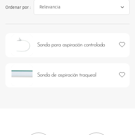
Ordenar por :
Añadir 
Sonda para aspiración controlada
os
Añadir 
Sonda de aspiración traqueal