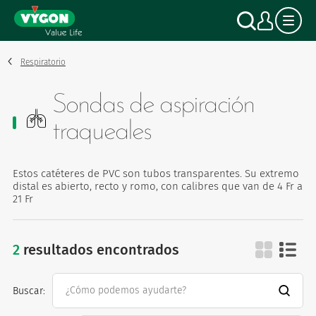
Panel de gestión de cookies
Pasar
Buscar
Mi c
al
contenido
principal
Respiratorio
Sondas de aspiración
traqueales
Estos catéteres de PVC son tubos transparentes. Su extremo
distal es abierto, recto y romo, con calibres que van de 4 Fr a
21 Fr
2
resultados encontrados
sondas de aspiració
Buscar: