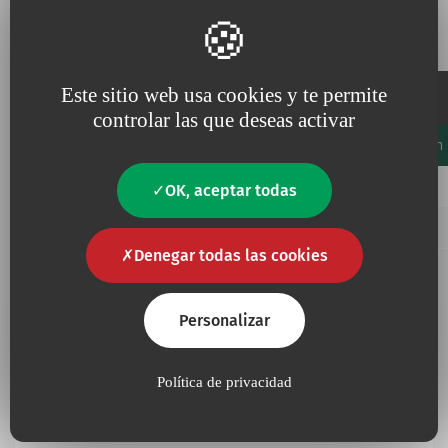
Referencias y especificaciones
Este sitio web usa cookies y te permite
Embalaje
controlar las que deseas activar
Código
Unidades/Caja
Unidades/Cartón
Favourites
Añadir a mis favoritos
368.02
30
2880
OK, aceptar todas
Añadir a mis favoritos
800.01
50
2400
Denegar todas las cookies
Personalizar
Información complementaria
Política de privacidad
No
Contiene látex