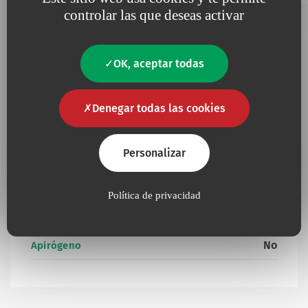
Añadir a mis favoritos
controlar las que deseas activar
625.10
8
10
3.3
OK, aceptar todas
Información complementaria
Denegar todas las cookies
Personalizar
No
Contiene látex
Política de privacidad
Presencia de productos de origen animal u
No
orgánico
No
Apirógeno