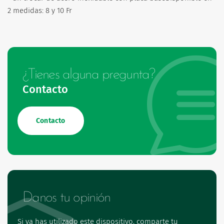
2 medidas: 8 y 10 Fr
¿Tienes alguna pregunta?
Contacto
Contacto
Danos tu opinión
Si ya has utilizado este dispositivo, comparte tu