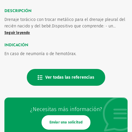
DESCRIPCIÓN
Drenaje torácico con trocar metálico para el drenaje pleural del
recién nacido y del bebé.Dispositivo que comprende: - un…
Seguir leyendo
os
INDICACIÓN
En caso de neumonía o de hemotórax.
Ver todas las referencias
¿Necesitas más información?
Enviar una solicitud