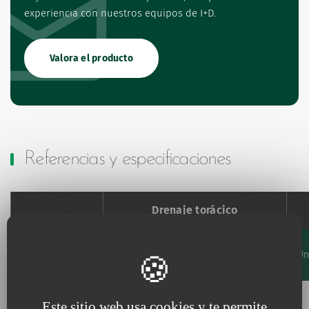
experiencia con nuestros equipos de I+D.
Valora el producto
Referencias y especificaciones
Drenaje torácico
Diámetro
Longitud
Diámetro
Código
externo
Un
Favourites
cm
Fr
mm
Añadir a mis favoritos
625.08
8
8
2.5
Este sitio web usa cookies y te permite