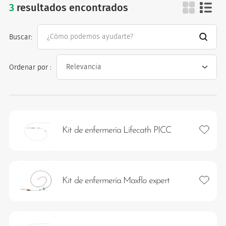
3
resultados encontrados
catéter picc
Buscar:
Ordenar por :
os
Añadir 
Kit de enfermería Lifecath PICC
Añadir 
Kit de enfermería Maxflo expert