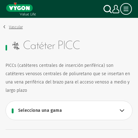
Panel de gestión de cookies
Pasar
Buscar
Mi c
al
contenido
principal
Vascular
Catéter PICC
PICCs (catéteres centrales de inserción periférica) son
catéteres venosos centrales de poliuretano que se insertan en
una vena periférica del brazo para el acceso venoso a medio y
largo plazo