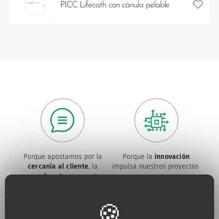
Añadir 
PICC Lifecath con cánula pelable
Porque apostamos por la
Porque la
innovación
cercanía al cliente
, la
impulsa nuestros proyectos
escucha
y la
respuesta
permanente a sus
necesidades