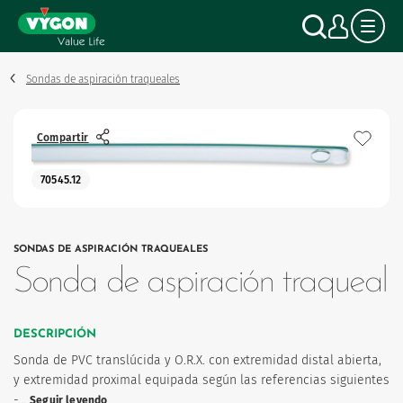
Panel de gestión de cookies
Pasar
Buscar
Mi c
al
contenido
principal
Sondas de aspiración traqueales
Compartir
70545.12
SONDAS DE ASPIRACIÓN TRAQUEALES
Sonda de aspiración traqueal
DESCRIPCIÓN
Sonda de PVC translúcida y O.R.X. con extremidad distal abierta,
y extremidad proximal equipada según las referencias siguientes
-…
Seguir leyendo