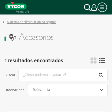
Panel de gestión de cookies
Pasar
Buscar
Mi c
al
contenido
principal
Sistemas de alimentación no seguros
Accesorios
1
resultados encontrados
accesorios
Buscar:
Ordenar por :