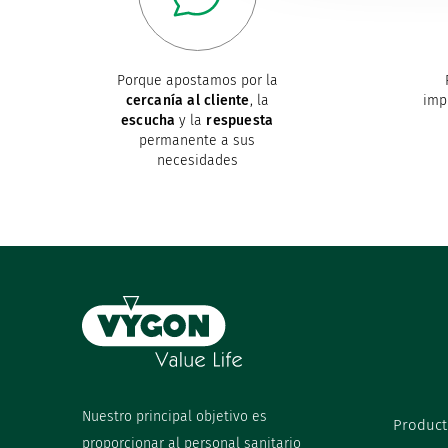
Porque apostamos por la
cercanía al cliente
, la
imp
escucha
y la
respuesta
permanente a sus
necesidades
Nuestro principal objetivo es
Product
proporcionar al personal sanitario