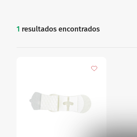
1
resultados encontrados
griplock
Añadir a mis favorito