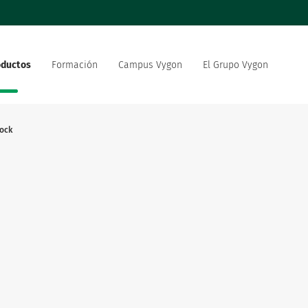
oductos
Formación
Campus Vygon
El Grupo Vygon
 el mundo
Nuestra oferta
Nuestro compromiso social
 del sector sanitario
medioambiental
lock
strategia de innovación
Vygon está reclutando