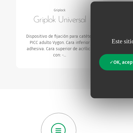
Griplock
Griplok Universal
Dispositivo de fijación para catéter
Este sit
PICC adulto Vygon.
Cara inferior
adhesiva.
Cara superior de acrílico
con:
-…
OK, acep