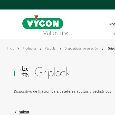
Panel de gestión de cookies
Pasar
al
contenido
principal
Pr
Vascular
Value life, nuestros valores
Vygon en
Enteral
Una historia de éxito
Fabricante
Inicio
Productos
Vascular
Dispositivos de sujeción
Grip
Monitorización
Dirección y cifras clave
Nuestra e
Griplock
Nervioso
Dispositivo de fijación para catéteres adultos y pediátricos
Respiratorio
Volver