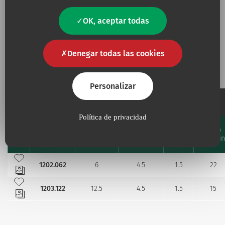
OK, aceptar todas
Denegar todas las cookies
Referencias y especificaciones
Personalizar
Catéter
Política de privacidad
Ø
Longitud
Diámetro
Flujo
Código
ext.
Favourites
cm
Fr
ml/min
mm
Añadir a mis favoritos
1202.062
6
4.5
1.5
22
Añadir a mis favoritos
1203.122
12.5
4.5
1.5
15