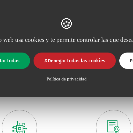
us con Vadsite
-3 lúmenes)
r para terapia intravenosa
io web usa cookies y te permite controlar las que desea
e poliuretano (PUR) extra
le y transparente con
s Vadsite y abrazaderas…
tar todas
Denegar todas las cookies
P
Política de privacidad