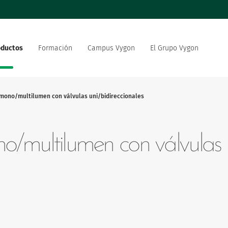
oductos
Formación
Campus Vygon
El Grupo Vygon
 el mundo
Nuestra oferta
Nuestro compromiso social
 del sector sanitario
medioambiental
mono/multilumen con válvulas uni/bidireccionales
strategia de innovación
Vygon está reclutando
/multilumen con válvulas u