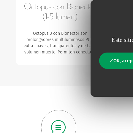
Octopus con Bionector
Octop
(1-5 lumen)
(1
Octopus 3 con Bionector son
Prolongado
Este sit
prolongadores multiluminosos PUR
con tubo d
extra suaves, transparentes y de bajo
flexib
volumen muerto. Permiten conectar…
abrazadera
OK, acep