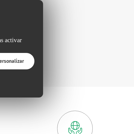
s activar
ersonalizar