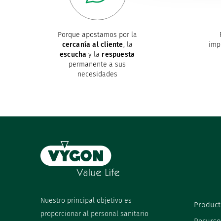
Porque apostamos por la
cercanía al cliente
, la
imp
escucha
y la
respuesta
permanente a sus
necesidades
Nuestro principal objetivo es
Product
proporcionar al personal sanitario