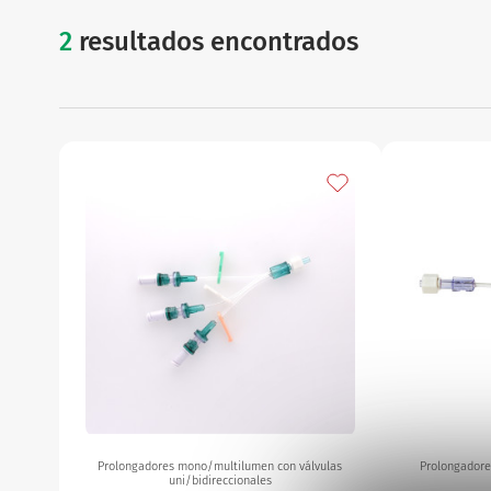
2
resultados encontrados
prolongado
Añadir a mis favorito
Prolongadores mono/multilumen con válvulas
Prolongadore
uni/bidireccionales