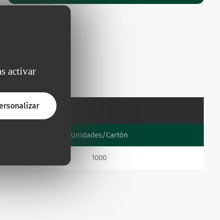
s activar
ersonalizar
balaje
Unidades/Cartón
1000