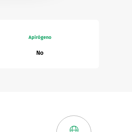
Apirógeno
No