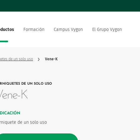
oductos
Formación
Campus Vygon
El Grupo Vygon
 el mundo
Nuestra oferta
Nuestro compromiso social
 del sector sanitario
medioambiental
uetes de un solo uso
Vene-K
strategia de innovación
Vygon está reclutando
RNIQUETES DE UN SOLO USO
 del producto
Vene-K
NDICACIÓN
rniquete de un solo uso