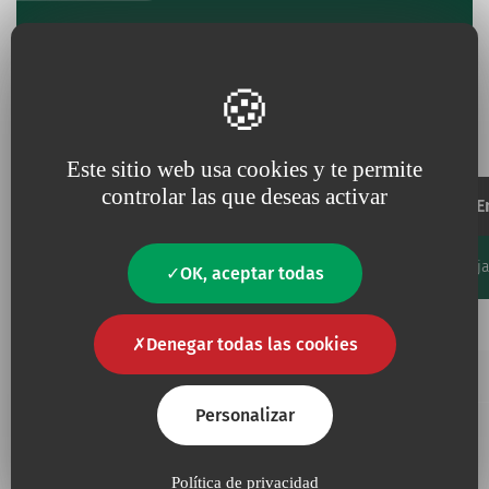
Referencias y especificaciones
Este sitio web usa cookies y te permite
controlar las que deseas activar
Sonda
E
Longitud
Diámetro
Código
Unidades/Caj
OK, aceptar todas
Favourites
cm
externo Fr
Añadir a mis favoritos
535.06
29
6
50
Denegar todas las cookies
Añadir a mis favoritos
535.10
29
10
50
Personalizar
Política de privacidad