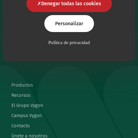
Denegar todas las cookies
personal sanitario productos sanitarios de la
máxima calidad.
Personalizar
Síguenos
facebook
instagram
linkedin
youtube
Política de privacidad
Productos
Recursos
El Grupo Vygon
Campus Vygon
Contacto
Únete a nosotros