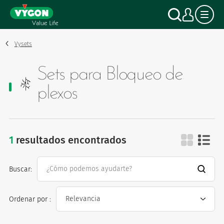
Panel de gestión de cookies
Pasar
Buscar
Mi c
al
contenido
principal
Vysets
Sets para Bloqueo de
plexos
1
resultados encontrados
sets para bloqueo de
Buscar:
Ordenar por :