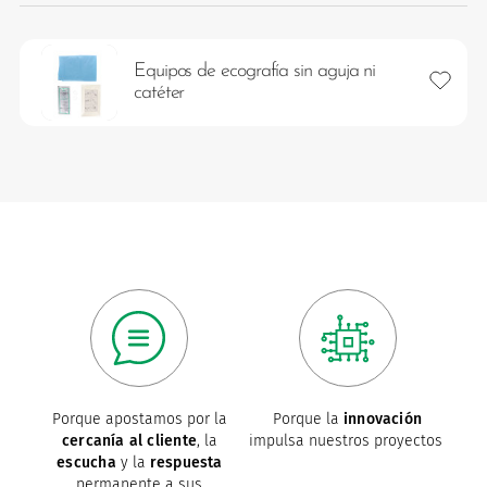
Equipos de ecografía sin aguja ni
Añadir 
catéter
os
Porque apostamos por la
Porque la
innovación
cercanía al cliente
, la
impulsa nuestros proyectos
escucha
y la
respuesta
permanente a sus