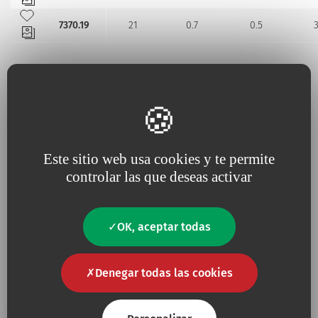
Añadir a mis favoritos
Añadir a mis favoritos
7370.19
7370.19
21
0.7
0.5
Información complementaria
Este sitio web usa cookies y te permite
No
Contiene látex
controlar las que deseas activar
Presencia de productos de origen animal u
No
orgánico
OK, aceptar todas
No
Apirógeno
Denegar todas las cookies