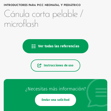
INTRODUCTORES PARA PICC NEONATAL Y PEDIÁTRICO
Cánula corta pelable /
microflash
os
Ver todas las referencias
Instrucciones de uso
¿Necesitas más información?
Enviar una solicitud