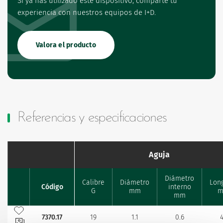
Si ya has utilizado este dispositivo, comparte tu
experiencia con nuestros equipos de I+D.
Valora el producto
Referencias y especificaciones
Aguja
Diámetro
Calibre
Diámetro
Lon
Código
Código
interno
Favourites
Favourites
G
mm
mm
Añadir a mis favoritos
Añadir a mis favoritos
7370.17
7370.17
19
1.1
0.6